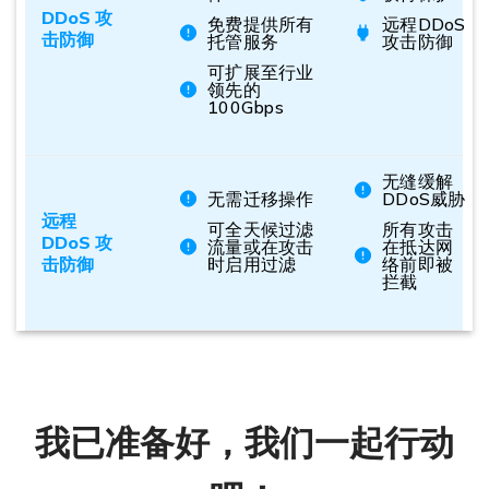
DDoS 攻
免费提供所有
远程DDoS
击防御
托管服务
攻击防御
可扩展至行业
领先的
100Gbps
无缝缓解
无需迁移操作
DDoS威胁
远程
可全天候过滤
所有攻击
DDoS 攻
流量或在攻击
在抵达网
击防御
时启用过滤
络前即被
拦截
我已准备好，我们一起行动