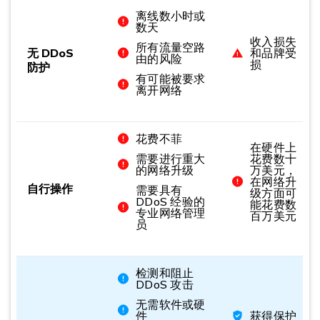
离线数小时或
数天
收入损失
所有流量空路
无 DDoS
和品牌受
由的风险
损
防护
有可能被要求
离开网络
花费不菲
在硬件上
需要进行重大
花费数十
的网络升级
万美元，
在网络升
自行操作
需要具有
级方面可
DDoS 经验的
能花费数
专业网络管理
百万美元
员
检测和阻止
DDoS 攻击
无需软件或硬
件
获得保护